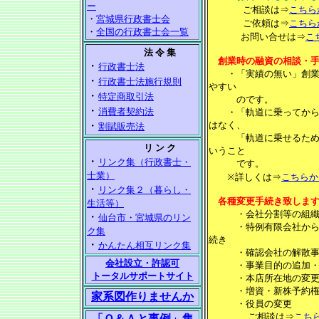
ー
ご相談は⇒
こちら
・
宮城県行政書士会
ご依頼は⇒
こちら
・
全国の行政書士会一覧
お問い合せは⇒
こ
法 令 集
創業時の融資の相談・
・
行政書士法
・「実績の無い」創
・
行政書士法施行規則
やすい
・
特定商取引法
のです。
・
消費者契約法
・
「軌道に乗ってか
・
はなく、
割賦販売法
「軌道に乗せるために
リ ン ク
いうこと
・
リンク集（行政書士・
です。
士業）
※詳しくは⇒
こちらか
・
リンク集２（暮らし・
各種変更手続き致しま
生活等）
・会社分割等の組織
・
仙台市・宮城県のリン
・特例有限会社から株
ク集
続き
・
かんたん相互リンク集
・確認会社の
解散
会社設立・許認可
・事業目的の追加・
トータルサポートサイト
・本店所在地の変
・増資・新株予約権
家系図作りませんか
・
役員の変更 
ご相談は⇒
こち
「Ｑ＆Ａと事例」集