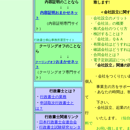
内容証明のことなら
致します!
↓ ↓
＜会社設立に関
内容証明おまかせネッ
ト
・会社設立のメリット
（内容証明専門サイ
・「会社法」の概要
ト）
・株式会社のつくり方
・検討することは？
・「会社法」Ｑ＆Ａ
行政書士桐山事務所運営サイト
・有限会社はどうすれ
クーリングオフのことな
・確認会社はどうすれ
ら
・合同会社とは？
↓ ↓
・電子定款認証につい
おまかせネッ
クーリングオフ
「会社設立」関連の
ト
（クーリングオフ専門サイ
・会社をつくりたい
ト）
個人
事業主の方をサポー
行政書士とは？
・あなたの時間は、独
・
行政書士の業務
て
・
下さい。
申請取次行政書士と
・会社設立、起業のた
は？
行
行政書士関連リンク
いたします。
（仙
・
日本行政書士会連合会
料で
・
行政書士試験研究センタ
お伺い致します。まず