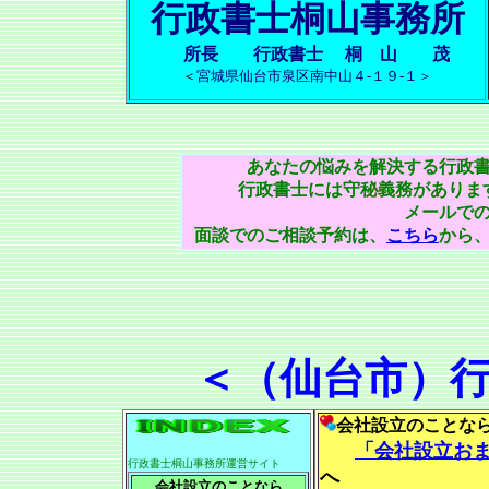
行政書士桐山事務所
所長
行政書士 桐 山 茂
＜
宮城県仙台市泉区南中山４-１９-１＞
あなたの悩みを解決する行政
行政書士には守秘義務がありま
メールで
面談でのご相談予約は、
こちら
から
＜（仙台市）
会社設立のことな
「会社設立お
行政書士桐山事務所運営サイト
へ
会社設立のことなら