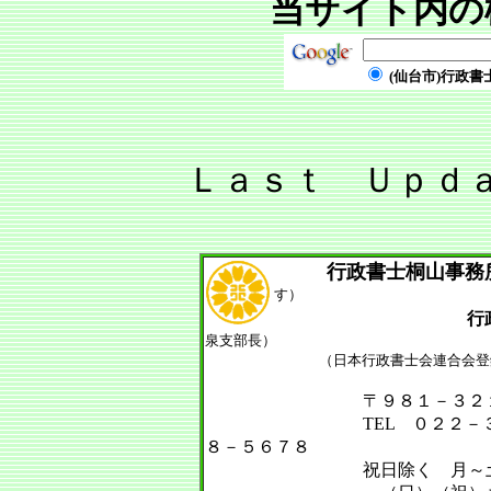
当サイト内の
(仙台市)行政書
Ｌａｓｔ Ｕｐｄ
行政書士桐山事務
す）
泉支部長）
（日本行政書士会連合会登録・宮
〒９８１－３２１３ 宮城
TEL ０２２－３７９－
８－５６７８
祝日除く 月～土 ９