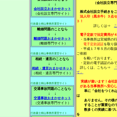
（会社設立専門
↓ ↓
会社設立おまかせネット
株式会社設立手続きを
（会社設立専門サイト）
法人印（黒水牛）３点セ
ト！
行政書士桐山事務所運営サイト
詳しくは⇒
離婚問題のことなら
↓ ↓
電子定款で法定費用が
離婚問題おまかせネット
・当事務所は宮城県の行
（離婚専門サイト）
電子定款認証
を取り
・平成１７年５月の取扱
ご依頼
行政書士桐山事務所運営サイト
を戴いております。
相続・遺言のことなら
・定款の電子認証のみ
↓ ↓
詳しくは、こちら⇒
相続・遺言おまかせネット
て」
（相続・遺言専門サイト）
実績が違います！
会社
行政書士桐山事務所運営サイト
がある当事務所へ安心し
交通事故問題のことなら
単に「会社をつくれ
↓ ↓
は
交通事故おまかせネット
ありません。その後の
（交通事故専門サイト）
することが重要なので
数多くの実績に基づい
行政書士桐山事務所運営サイト
を