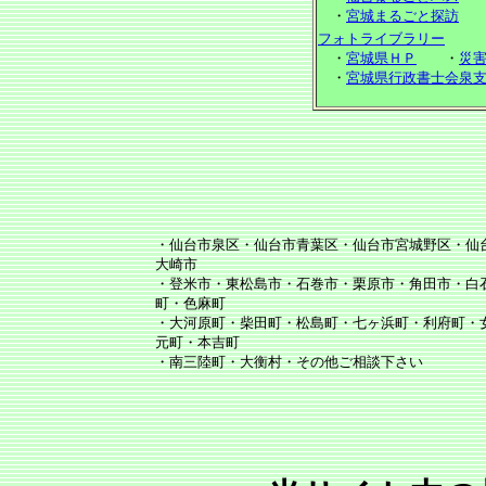
・
宮城まるごと探訪
フォトライブラリー
・
宮城県ＨＰ
・
災
・
宮城県行政書士会泉
・仙台市泉区・仙台市青葉区・仙台市宮城野区・仙
大崎市
・登米市・東松島市・石巻市・栗原市・角田市・白
町・色麻町
・大河原町・柴田町・松島町・七ヶ浜町・利府町・
元町・本吉町
・南三陸町・大衡村・その他ご相談下さい