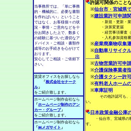
許認可関係のこと
当事務所では、「単に事務
※
仙台市・宮城県
的・機械的に、必要な書類
※
建設業許可申請
を作ればいい」ということ
・新規・更新・業
ではなく、お客様個々の状
・決算変更届
況・事情・ご意向などを十
・経営事項審査（
分お聞きした上で、数多く
・入札参加資格審
の経験に基づいた適切なア
ドバイス・ご相談・書類作
※
産業廃棄物収集
成等のお手続きを心がけて
※
自動車リサイク
おります。
出
安心してご相談・ご依頼下
※
古物営業許可申
さい。
※
介護保険事業者
賃貸オフィスをお探しなら
※
介護タクシー許
「
株式会社セナーク
※
有料老人ホーム
ル
」
※
車庫証明
をご紹介致します。
その他許認可も、
ホームページ制作会社なら
い。
「
ホームページ制作のアン
カー・グループ
」
日本政策金融公庫
をご紹介致します。
・仙台市、宮城県の
ホームページ制作会社なら
す。
「
㈱メガサイト
」