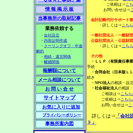
ご依頼は⇒
こ
情 報 掲 示 板
お問い合せは⇒
当事務所の取材記事
会計記帳代行サポート
・詳しくは⇒
こち
業務依頼する
・
会社設立
一般社団法人・一般財
・
内容証明作成
公益社団法人・公益財団
・
クーリングオフ・中途
・詳しくは⇒
こち
解約
その他
・
相続・遺言関係
・ＬＬＰ（有限責任事業
・
離婚関係
手続
報酬額について
・合同会社（日本版ＬＬ
続き
メール相談について
・NPO法人
の相談・設
・社会福祉法人
の相談
お 問 い 合 せ
ご相談は⇒
こちら
サイトマップ
ご依頼は⇒
こちら
お問い合せは⇒
こ
お気に入りに追加
プライバシーポリシー
詳しくは⇒
「会社
ト」
事務所案内図