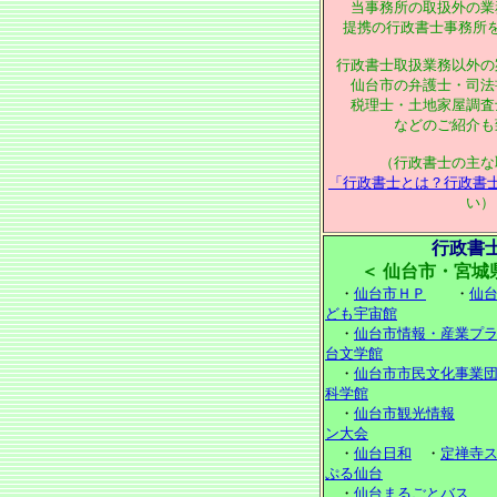
当事務所の取扱外の業
提携の行政書士事務所
行政書士取扱業務以外の
仙台市の弁護士・司法
税理士・土地家屋調査
などのご紹介も
（行政書士の主な
「行政書士とは？行政書
い）
行政書
＜ 仙台市・宮城県 
・
仙台市ＨＰ
・
仙
ども宇宙館
・
仙台市情報・産業プ
台文学館
・
仙台市市民文化事業
科学館
・
仙台市観光情報
ン大会
・
仙台日和
・
定禅寺
ぷる仙台
・
仙台まるごとバス